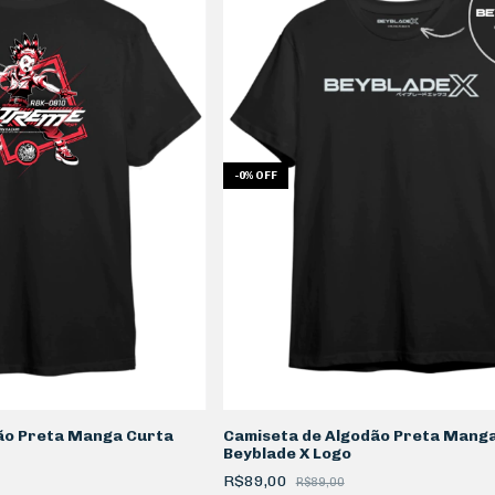
-
0
%
OFF
ão Preta Manga Curta
Camiseta de Algodão Preta Mang
Beyblade X Logo
R$89,00
R$89,00