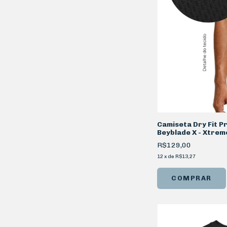
Camiseta Dry Fit 
Beyblade X - Xtrem
R$129,00
12
x
de
R$13,27
COMPRAR