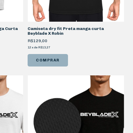
ga Curta
Camiseta dry fit Preta manga curta
Beyblade X Robin
R$129,00
12
x
de
R$13,27
COMPRAR