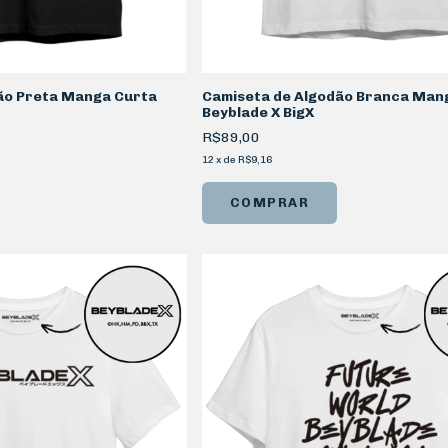
ão Preta Manga Curta
Camiseta de Algodão Branca Man
Beyblade X BigX
R$89,00
12
x
de
R$9,16
COMPRAR