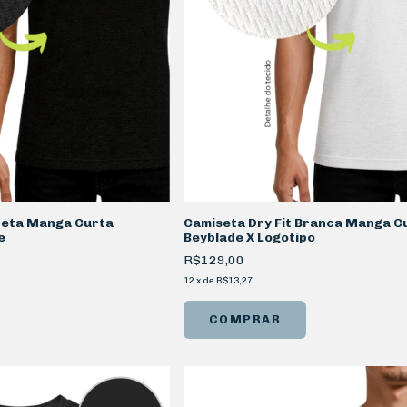
Preta Manga Curta
Camiseta Dry Fit Branca Manga C
e
Beyblade X Logotipo
R$129,00
12
x
de
R$13,27
COMPRAR