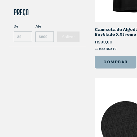
PREÇO
De
Até
Camiseta de Algod
Beyblade X Xtreme
Aplicar
R$89,00
12
x
de
R$9,16
COMPRAR