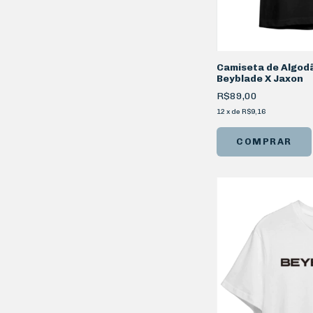
Camiseta de Algod
Beyblade X Jaxon
R$89,00
12
x
de
R$9,16
COMPRAR