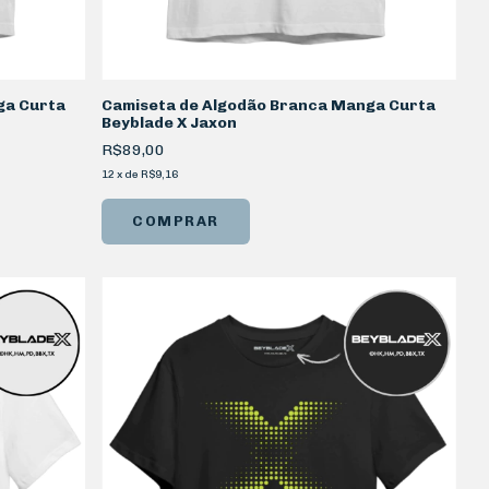
ga Curta
Camiseta de Algodão Branca Manga Curta
Beyblade X Jaxon
R$89,00
12
x
de
R$9,16
COMPRAR