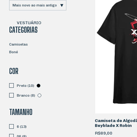
VESTUÁRIO
CATEGORIAS
Camisetas
Boné
COR
Preto (10)
Branco (8)
TAMANHO
Camiseta de Algod
Beyblade X Robin
6 (13)
R$89,00
06 (8)