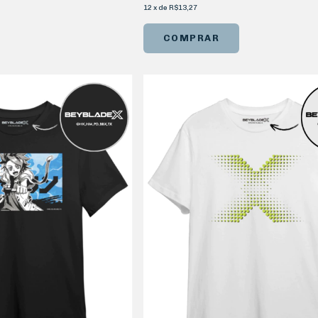
12
x
de
R$13,27
COMPRAR