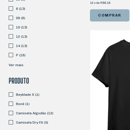
12
x
de
R$9,16
8 (13)
COMPRAR
08 (8)
10 (13)
12 (13)
14 (13)
P (18)
Ver mais
PRODUTO
Beyblade X (1)
Boné (1)
Camiseta Algodão (12)
Camiseta Dry Fit (5)