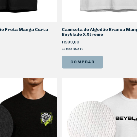
ão Preta Manga Curta
Camiseta de Algodão Branca Man
Beyblade X Xtreme
R$89,00
12
x
de
R$9,16
COMPRAR