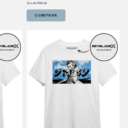
12
x
de
R$9,16
COMPRAR