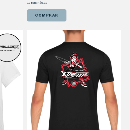
12
x
de
R$9,16
COMPRAR