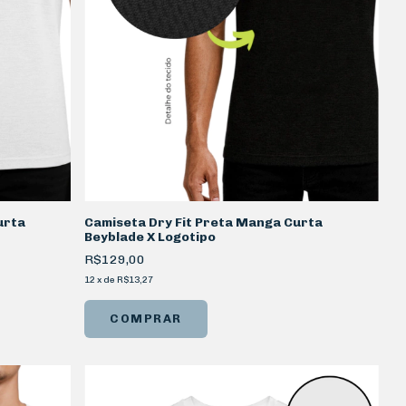
urta
Camiseta Dry Fit Preta Manga Curta
Beyblade X Logotipo
R$129,00
12
x
de
R$13,27
COMPRAR