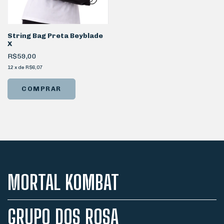
String Bag Preta Beyblade
X
R$59,00
12
x
de
R$6,07
MORTAL KOMBAT
GRUPO DOS ROSA