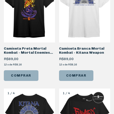
Camiseta Preta Mortal
Camiseta Branca Mortal
Kombat - Mortal Enemies
Kombat - Kitana Weapon
Frente
R$89,00
R$89,00
12
x
de
R$9,16
12
x
de
R$9,16
COMPRAR
COMPRAR
1
/
4
1
/
4