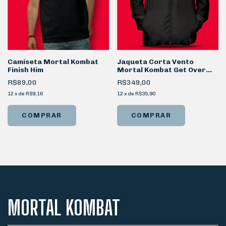
Camiseta Mortal Kombat
Jaqueta Corta Vento
Finish Him
Mortal Kombat Get Over
Here
R$89,00
R$349,00
12
x
de
R$9,16
12
x
de
R$35,90
COMPRAR
COMPRAR
MORTAL KOMBAT