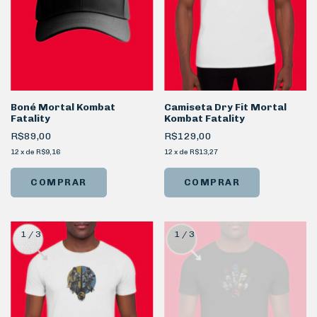
Boné Mortal Kombat
Camiseta Dry Fit Mortal
Fatality
Kombat Fatality
R$89,00
R$129,00
12
x
de
R$9,16
12
x
de
R$13,27
COMPRAR
1
/
3
1
/
3