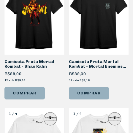
Camiseta Preta Mortal
Camiseta Preta Mortal
Kombat - Shao Kahn
Kombat - Mortal Enemies
Costas
R$89,00
R$89,00
12
x
de
R$9,16
12
x
de
R$9,16
COMPRAR
COMPRAR
1
/
4
1
/
4