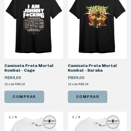
Camiseta Preta Mortal
Camiseta Preta Mortal
Kombat - Cage
Kombat - Baraka
R$89,00
R$89,00
12
x
de
R$9,16
12
x
de
R$9,16
COMPRAR
COMPRAR
1
/
4
1
/
4