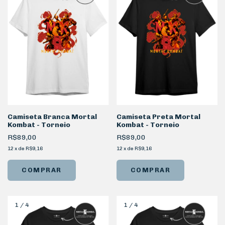
Camiseta Branca Mortal
Camiseta Preta Mortal
Kombat - Torneio
Kombat - Torneio
R$89,00
R$89,00
12
x
de
R$9,16
12
x
de
R$9,16
COMPRAR
COMPRAR
1
/
4
1
/
4