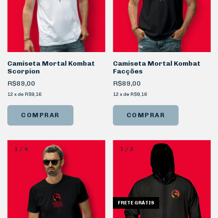
Camiseta Mortal Kombat
Camiseta Mortal Kombat
Scorpion
Facções
R$89,00
R$89,00
12
x
de
R$9,16
12
x
de
R$9,16
COMPRAR
COMPRAR
1
/
4
1
/
2
FRETE GRÁTIS