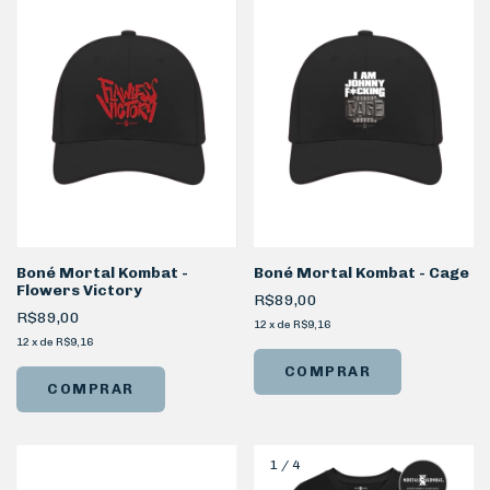
Boné Mortal Kombat -
Boné Mortal Kombat - Cage
Flowers Victory
R$89,00
R$89,00
12
x
de
R$9,16
12
x
de
R$9,16
COMPRAR
COMPRAR
1
/
4