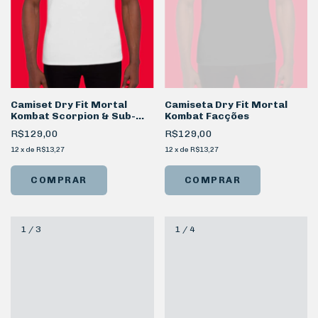
Camiset Dry Fit Mortal
Camiseta Dry Fit Mortal
Kombat Scorpion & Sub-
Kombat Facções
Zero
R$129,00
R$129,00
12
x
de
R$13,27
12
x
de
R$13,27
COMPRAR
COMPRAR
1
/
3
1
/
4