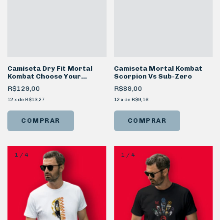
Camiseta Dry Fit Mortal
Camiseta Mortal Kombat
Kombat Choose Your
Scorpion Vs Sub-Zero
Fighter
R$129,00
R$89,00
12
x
de
R$13,27
12
x
de
R$9,16
COMPRAR
COMPRAR
1
/
4
1
/
4