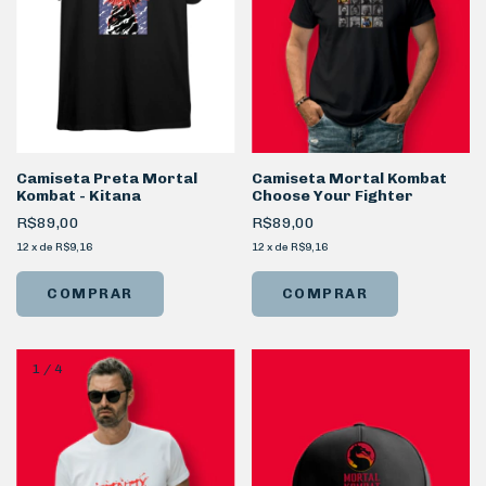
Camiseta Preta Mortal
Camiseta Mortal Kombat
Kombat - Kitana
Choose Your Fighter
R$89,00
R$89,00
12
x
de
R$9,16
12
x
de
R$9,16
COMPRAR
COMPRAR
1
/
4