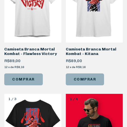
Camiseta Branca Mortal
Camiseta Branca Mortal
Kombat - Flawless Victory
Kombat - Kitana
R$89,00
R$89,00
12
x
de
R$9,16
12
x
de
R$9,16
COMPRAR
COMPRAR
1
/
3
1
/
4