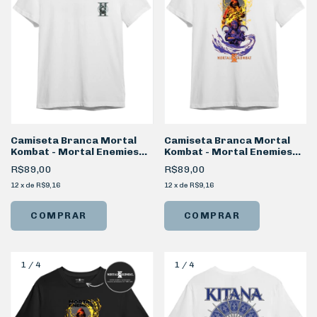
Camiseta Branca Mortal
Camiseta Branca Mortal
Kombat - Mortal Enemies
Kombat - Mortal Enemies
Costas
Frente
R$89,00
R$89,00
12
x
de
R$9,16
12
x
de
R$9,16
COMPRAR
COMPRAR
1
/
4
1
/
4