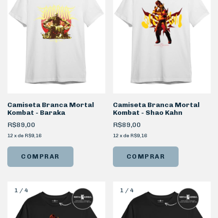
Camiseta Branca Mortal
Camiseta Branca Mortal
Kombat - Baraka
Kombat - Shao Kahn
R$89,00
R$89,00
12
x
de
R$9,16
12
x
de
R$9,16
COMPRAR
COMPRAR
1
/
4
1
/
4