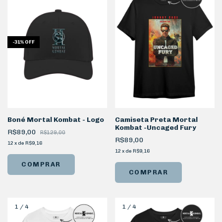
-
31
%
OFF
Boné Mortal Kombat - Logo
Camiseta Preta Mortal
Kombat -Uncaged Fury
R$89,00
R$129,00
R$89,00
12
x
de
R$9,16
12
x
de
R$9,16
COMPRAR
COMPRAR
1
/
4
1
/
4