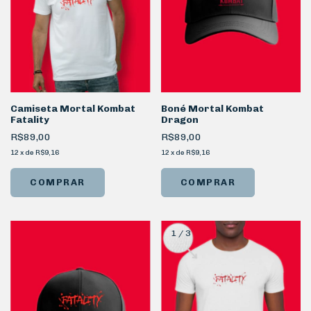
Camiseta Mortal Kombat
Boné Mortal Kombat
Fatality
Dragon
R$89,00
R$89,00
12
x
de
R$9,16
12
x
de
R$9,16
COMPRAR
1
/
3