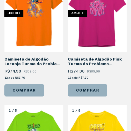
-
16
%
OFF
-
16
%
OFF
Camiseta de Algodão
Camiseta de Algodão Pink
Laranja Turma do Problems
Turma do Problems
Personagem Zoom
Personagem Melzinha
R$74,90
R$74,90
R$89,00
R$89,00
12
x
de
R$7,70
12
x
de
R$7,70
COMPRAR
COMPRAR
1
/
5
1
/
5