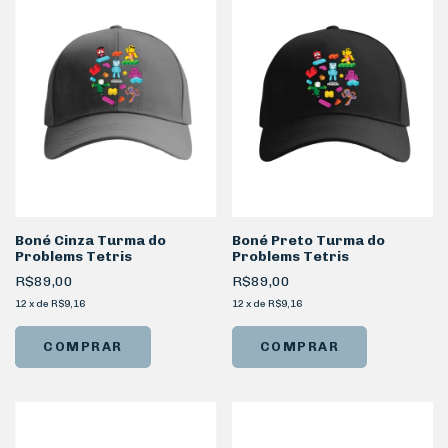
Boné Cinza Turma do
Boné Preto Turma do
Problems Tetris
Problems Tetris
R$89,00
R$89,00
12
x
de
R$9,16
12
x
de
R$9,16