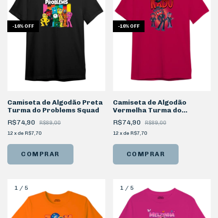
-
16
%
OFF
-
16
%
OFF
Camiseta de Algodão Preta
Camiseta de Algodão
Turma do Problems Squad
Vermelha Turma do
Problems Personagem Kadu
R$74,90
R$74,90
R$89,00
R$89,00
12
x
de
R$7,70
12
x
de
R$7,70
COMPRAR
COMPRAR
1
/
5
1
/
5