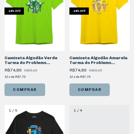
-
16
%
OFF
-
16
%
OFF
Camiseta Algodão Verde
Camiseta Algodão Amarela
Turma do Problems
Turma do Problems
Personagem Stick
Personagem Mel
R$74,90
R$74,90
R$89,00
R$89,00
12
x
de
R$7,70
12
x
de
R$7,70
COMPRAR
COMPRAR
1
/
5
1
/
4