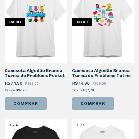
-
16
%
OFF
-
16
%
OFF
Camiseta Algodão Branca
Camiseta Algodão Branca
Turma do Problems Pocket
Turma do Problems Tetris
R$74,90
R$74,90
R$89,00
R$89,00
12
x
de
R$7,70
12
x
de
R$7,70
COMPRAR
COMPRAR
1
/
4
1
/
5