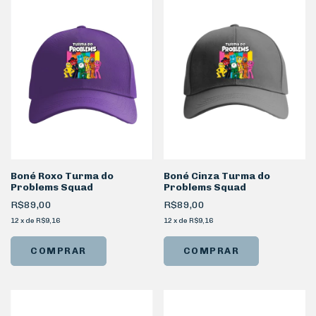
Boné Roxo Turma do
Boné Cinza Turma do
Problems Squad
Problems Squad
R$89,00
R$89,00
12
x
de
R$9,16
12
x
de
R$9,16