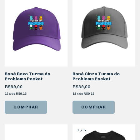
Boné Roxo Turma do
Boné Cinza Turma do
Problems Pocket
Problems Pocket
R$89,00
R$89,00
12
x
de
R$9,16
12
x
de
R$9,16
1
/
5