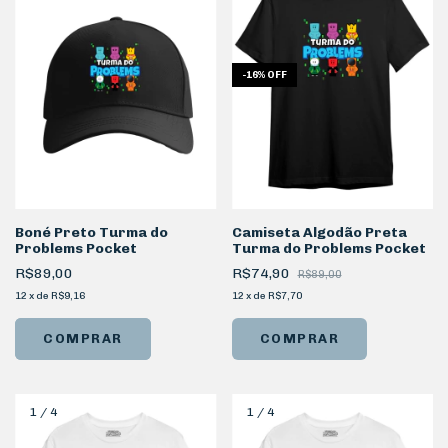
-
16
%
OFF
Boné Preto Turma do
Camiseta Algodão Preta
Problems Pocket
Turma do Problems Pocket
R$89,00
R$74,90
R$89,00
12
x
de
R$9,16
12
x
de
R$7,70
COMPRAR
1
/
4
1
/
4