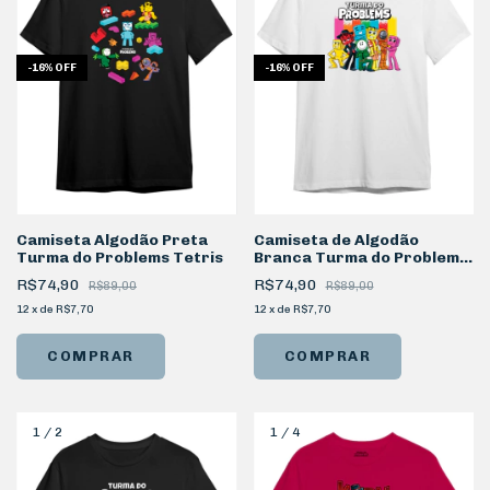
-
16
%
OFF
-
16
%
OFF
Camiseta Algodão Preta
Camiseta de Algodão
Turma do Problems Tetris
Branca Turma do Problems
Squad
R$74,90
R$74,90
R$89,00
R$89,00
12
x
de
R$7,70
12
x
de
R$7,70
COMPRAR
COMPRAR
1
/
2
1
/
4