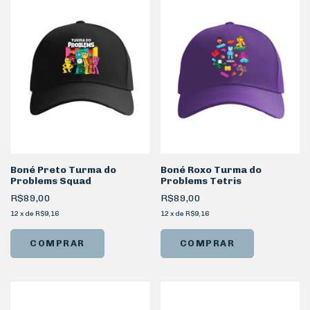
Boné Preto Turma do
Boné Roxo Turma do
Problems Squad
Problems Tetris
R$89,00
R$89,00
12
x
de
R$9,16
12
x
de
R$9,16