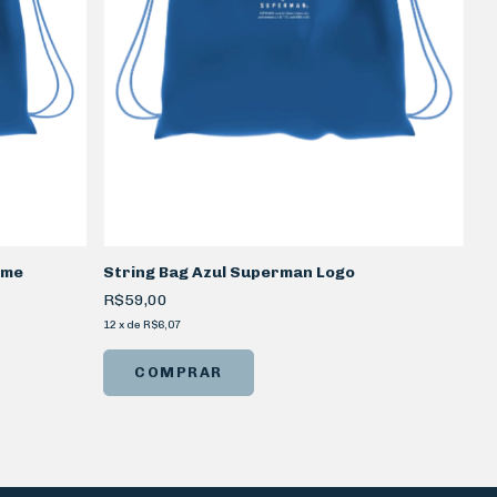
lme
String Bag Azul Superman Logo
R$59,00
12
x
de
R$6,07