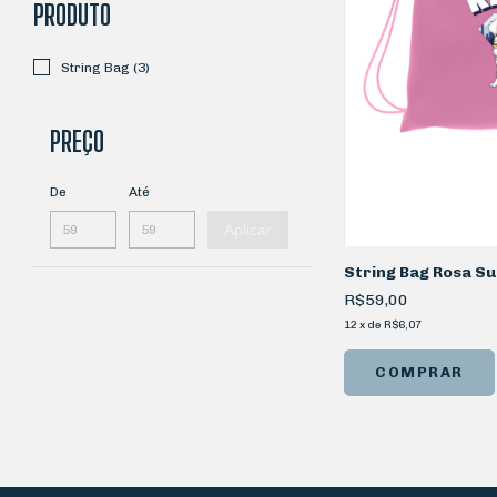
PRODUTO
String Bag (3)
PREÇO
De
Até
Aplicar
String Bag Rosa S
R$59,00
12
x
de
R$6,07