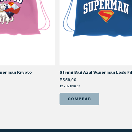
uperman Krypto
String Bag Azul Superman Logo Fi
R$59,00
12
x
de
R$6,07