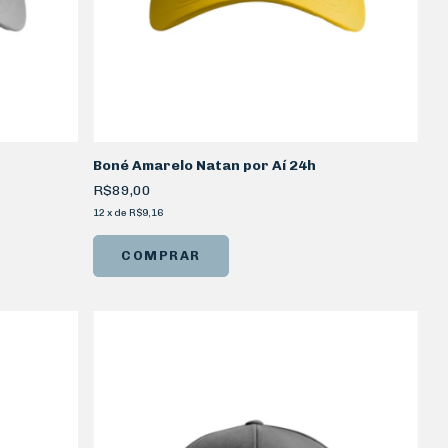
Boné Amarelo Natan por Aí 24h
R$89,00
12
x
de
R$9,16