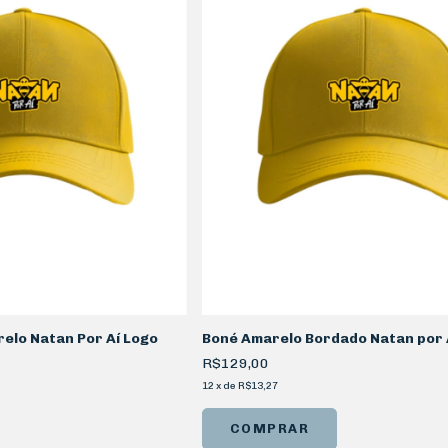
elo Natan Por Aí Logo
Boné Amarelo Bordado Natan por 
R$129,00
12
x
de
R$13,27