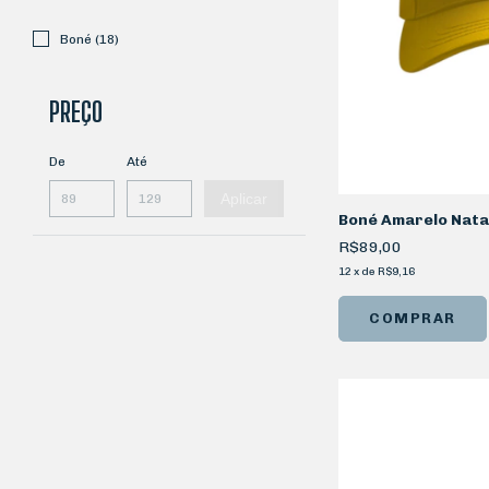
Boné (18)
PREÇO
De
Até
Aplicar
Boné Amarelo Natan
R$89,00
12
x
de
R$9,16