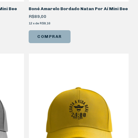
Mini Bee
Boné Amarelo Bordado Natan Por Aí Mini Bee
R$89,00
12
x
de
R$9,16
COMPRAR