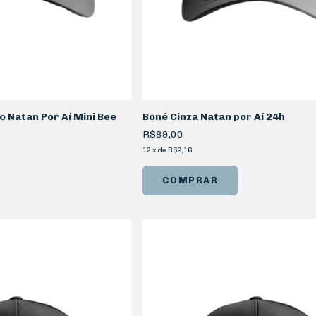
 Natan Por Aí Mini Bee
Boné Cinza Natan por Aí 24h
R$89,00
12
x
de
R$9,16