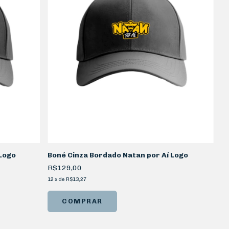
Logo
Boné Cinza Bordado Natan por Aí Logo
R$129,00
12
x
de
R$13,27