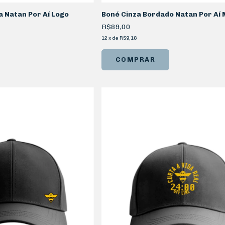
 Natan Por Aí Logo
Boné Cinza Bordado Natan Por Aí 
R$89,00
12
x
de
R$9,16