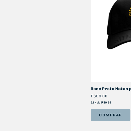
Boné Preto Natan p
R$89,00
12
x
de
R$9,16