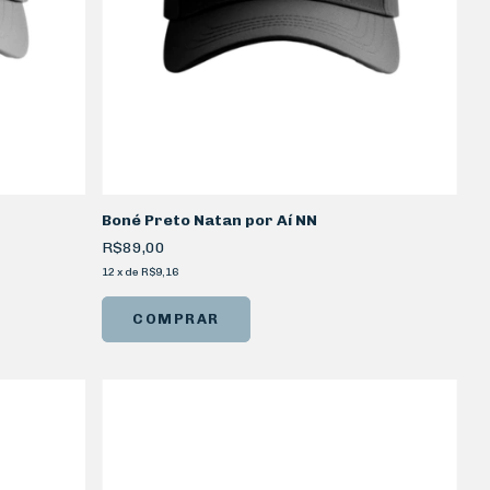
Boné Preto Natan por Aí NN
R$89,00
12
x
de
R$9,16