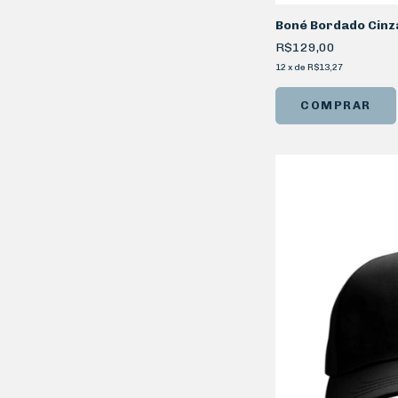
Boné Bordado Cinza
R$129,00
12
x
de
R$13,27