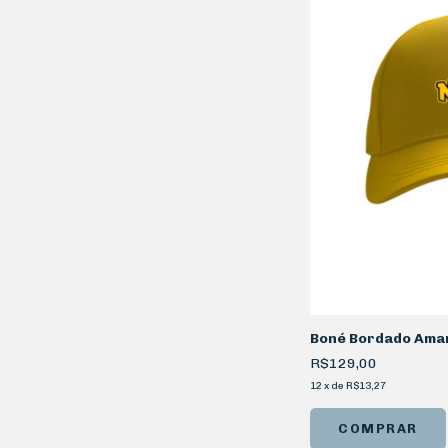
Boné Bordado Amar
R$129,00
12
x
de
R$13,27