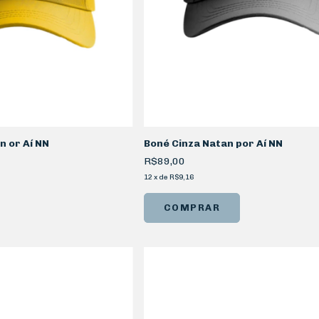
 or Aí NN
Boné Cinza Natan por Aí NN
R$89,00
12
x
de
R$9,16