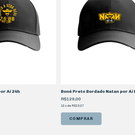
or Aí 24h
Boné Preto Bordado Natan por Aí 
R$129,00
12
x
de
R$13,27