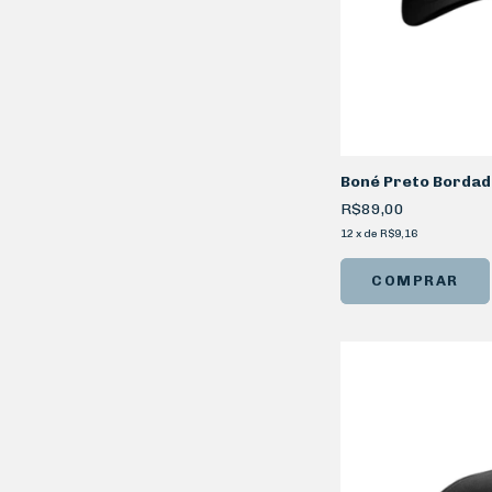
Boné Preto Bordado
R$89,00
12
x
de
R$9,16