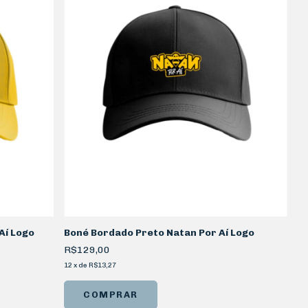
Aí Logo
Boné Bordado Preto Natan Por Aí Logo
R$129,00
12
x
de
R$13,27