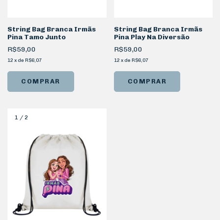
String Bag Branca Irmãs
String Bag Branca Irmãs
Pina Tamo Junto
Pina Play Na Diversão
R$59,00
R$59,00
12
x
de
R$6,07
12
x
de
R$6,07
1
/
2