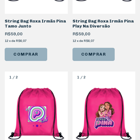
String Bag Roxa Irmãs Pina
String Bag Roxa Irmãs Pina
Tamo Junto
Play Na Diversão
R$59,00
R$59,00
12
x
de
R$6,07
12
x
de
R$6,07
1
/
2
1
/
2