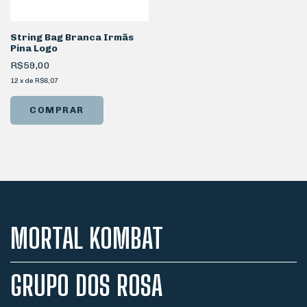
String Bag Branca Irmãs
Pina Logo
R$59,00
12
x
de
R$6,07
MORTAL KOMBAT
GRUPO DOS ROSA