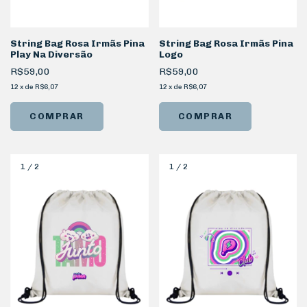
String Bag Rosa Irmãs Pina
String Bag Rosa Irmãs Pina
Play Na Diversão
Logo
R$59,00
R$59,00
12
x
de
R$6,07
12
x
de
R$6,07
1
/
2
1
/
2