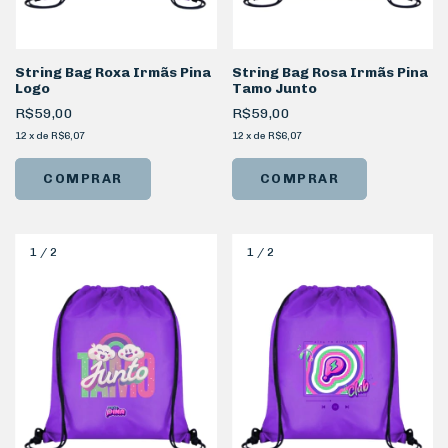
String Bag Roxa Irmãs Pina
String Bag Rosa Irmãs Pina
Logo
Tamo Junto
R$59,00
R$59,00
12
x
de
R$6,07
12
x
de
R$6,07
1
/
2
1
/
2