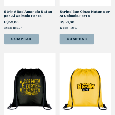
String Bag Amarela Natan
String Bag Cinza Natan por
por Aí Colmeia Forte
Aí Colmeia Forte
R$59,00
R$59,00
12
x
de
R$6,07
12
x
de
R$6,07