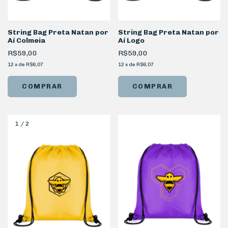
String Bag Preta Natan por
String Bag Preta Natan por
Aí Colmeia
Aí Logo
R$59,00
R$59,00
12
x
de
R$6,07
12
x
de
R$6,07
1
/
2