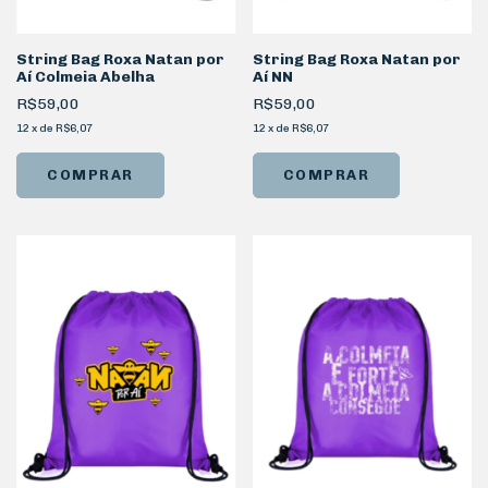
String Bag Roxa Natan por
String Bag Roxa Natan por
Aí Colmeia Abelha
Aí NN
R$59,00
R$59,00
12
x
de
R$6,07
12
x
de
R$6,07