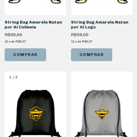
String Bag Amarela Natan
String Bag Amarela Natan
por Aí Colmeia
por Aí Logo
R$59,00
R$59,00
12
x
de
R$6,07
12
x
de
R$6,07
1
/
2