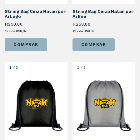
String Bag Cinza Natan por
String Bag Cinza Natan por
Aí Logo
Aí Bee
R$59,00
R$59,00
12
x
de
R$6,07
12
x
de
R$6,07
1
/
2
1
/
2