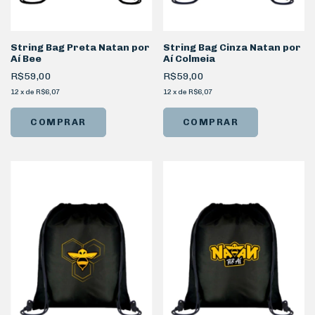
String Bag Preta Natan por
String Bag Cinza Natan por
Aí Bee
Aí Colmeia
R$59,00
R$59,00
12
x
de
R$6,07
12
x
de
R$6,07