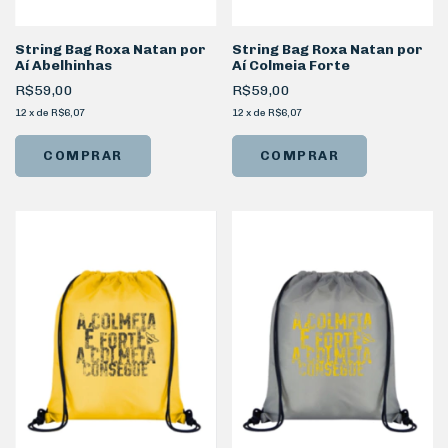
String Bag Roxa Natan por
String Bag Roxa Natan por
Aí Abelhinhas
Aí Colmeia Forte
R$59,00
R$59,00
12
x
de
R$6,07
12
x
de
R$6,07