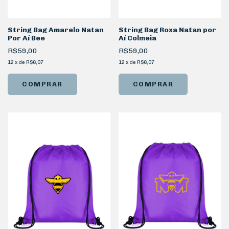
String Bag Amarelo Natan
String Bag Roxa Natan por
Por Aí Bee
Aí Colmeia
R$59,00
R$59,00
12
x
de
R$6,07
12
x
de
R$6,07