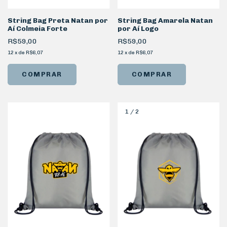
String Bag Preta Natan por
String Bag Amarela Natan
Aí Colmeia Forte
por Aí Logo
R$59,00
R$59,00
12
x
de
R$6,07
12
x
de
R$6,07
1
/
2