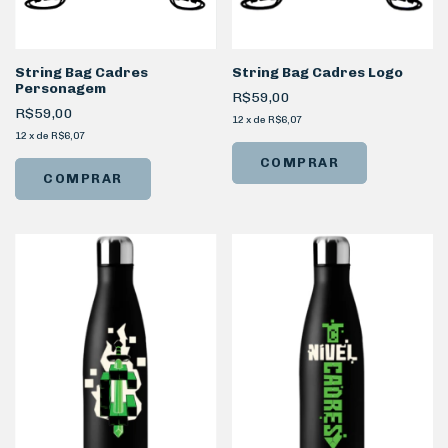
String Bag Cadres Logo
String Bag Cadres
Personagem
R$59,00
R$59,00
12
x
de
R$6,07
12
x
de
R$6,07