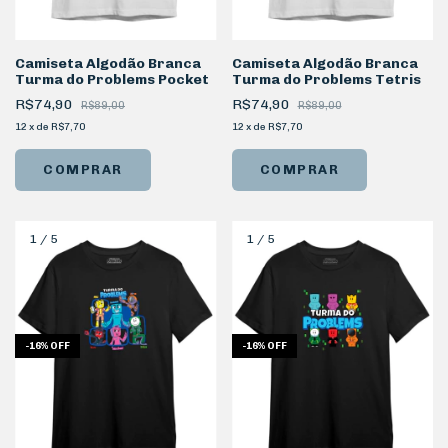
Camiseta Algodão Branca
Camiseta Algodão Branca
Turma do Problems Pocket
Turma do Problems Tetris
R$74,90
R$74,90
R$89,00
R$89,00
12
x
de
R$7,70
12
x
de
R$7,70
COMPRAR
COMPRAR
1
/
5
1
/
5
-
16
%
OFF
-
16
%
OFF