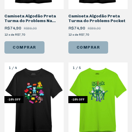
Camiseta Algodão Preta
Camiseta Algodão Preta
Turma do Problems Na
Turma do Problems Pocket
Telinha
R$74,90
R$74,90
R$89,00
R$89,00
12
x
de
R$7,70
12
x
de
R$7,70
COMPRAR
COMPRAR
1
/
4
1
/
5
-
16
%
OFF
-
16
%
OFF