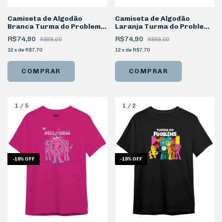
Camiseta de Algodão
Camiseta de Algodão
Branca Turma do Problems
Laranja Turma do Problems
Squad
Personagem Zoom
R$74,90
R$74,90
R$89,00
R$89,00
12
x
de
R$7,70
12
x
de
R$7,70
COMPRAR
COMPRAR
1
/
5
1
/
2
-
16
%
OFF
-
16
%
OFF