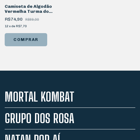
Camiseta de Algodão
Vermelha Turma do
Problems Personagem Kadu
R$74,90
R$89,00
12
x
de
R$7,70
COMPRAR
MORTAL KOMBAT
GRUPO DOS ROSA