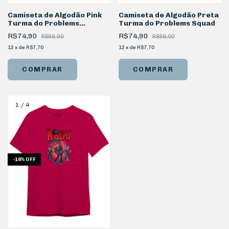
Camiseta de Algodão Pink
Camiseta de Algodão Preta
Turma do Problems
Turma do Problems Squad
Personagem Melzinha
R$74,90
R$74,90
R$89,00
R$89,00
12
x
de
R$7,70
12
x
de
R$7,70
COMPRAR
COMPRAR
1
/
4
-
16
%
OFF