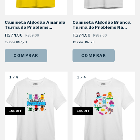
Camiseta Algodão Amarela
Camiseta Algodão Branca
Turma do Problems
Turma do Problems Na
Personagem Mel
Telinha
R$74,90
R$74,90
R$89,00
R$89,00
12
x
de
R$7,70
12
x
de
R$7,70
COMPRAR
COMPRAR
1
/
4
1
/
4
-
16
%
OFF
-
16
%
OFF