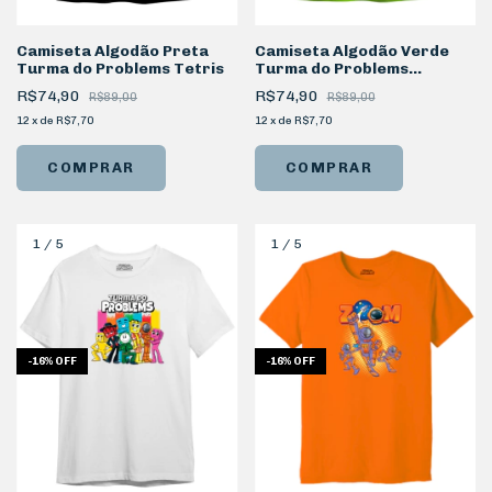
Camiseta Algodão Preta
Camiseta Algodão Verde
Turma do Problems Tetris
Turma do Problems
Personagem Stick
R$74,90
R$74,90
R$89,00
R$89,00
12
x
de
R$7,70
12
x
de
R$7,70
COMPRAR
COMPRAR
1
/
5
1
/
5
-
16
%
OFF
-
16
%
OFF