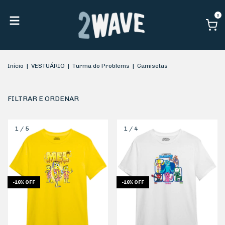
0
Início
|
VESTUÁRIO
|
Turma do Problems
|
Camisetas
FILTRAR E ORDENAR
1
/
5
1
/
4
-
16
%
OFF
-
16
%
OFF