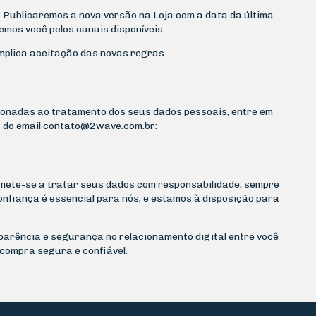
. Publicaremos a nova versão na Loja com a data da última
emos você pelos canais disponíveis.
mplica aceitação das novas regras.
ionadas ao tratamento dos seus dados pessoais, entre em
 do email
contato@2wave.com.br
:
omete-se a tratar seus dados com responsabilidade, sempre
onfiança é essencial para nós, e estamos à disposição para
parência e segurança no relacionamento digital entre você
compra segura e confiável.