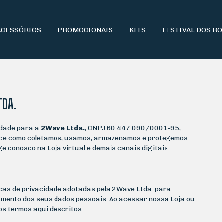
ACESSÓRIOS
PROMOCIONAIS
KITS
FESTIVAL DOS R
TDA.
idade para a
2Wave Ltda.
, CNPJ 60.447.090/0001-95,
arece como coletamos, usamos, armazenamos e protegemos
 conosco na Loja virtual e demais canais digitais.
cas de privacidade adotadas pela 2Wave Ltda. para
amento dos seus dados pessoais. Ao acessar nossa Loja ou
os termos aqui descritos.