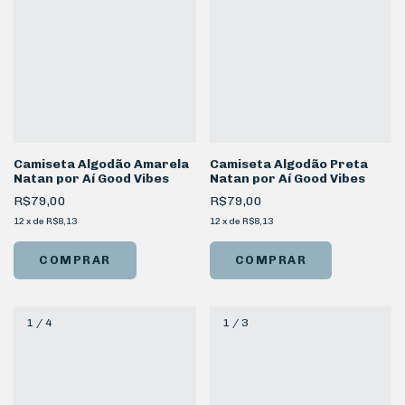
Camiseta Algodão Amarela
Camiseta Algodão Preta
Natan por Aí Good Vibes
Natan por Aí Good Vibes
R$79,00
R$79,00
12
x
de
R$8,13
12
x
de
R$8,13
COMPRAR
COMPRAR
1
/
4
1
/
3