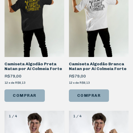
Camiseta Algodão Preta
Camiseta Algodão Branca
Natan por Aí Colmeia Forte
Natan por Aí Colmeia Forte
R$79,00
R$79,00
12
x
de
R$8,13
12
x
de
R$8,13
COMPRAR
COMPRAR
1
/
4
1
/
4