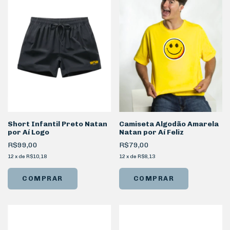
Short Infantil Preto Natan
Camiseta Algodão Amarela
por Aí Logo
Natan por Aí Feliz
R$99,00
R$79,00
12
x
de
R$10,18
12
x
de
R$8,13
COMPRAR
COMPRAR