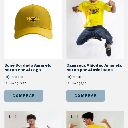
Boné Bordado Amarelo
Camiseta Algodão Amarela
Natan Por Aí Logo
Natan por Aí Mini Bees
R$129,00
R$79,00
12
x
de
R$13,27
12
x
de
R$8,13
COMPRAR
1
/
4
1
/
4