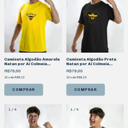
Camiseta Algodão Amarela
Camiseta Algodão Preta
Natan por Aí Colmeia
Natan por Aí Colmeia
Frente
Frente
R$79,00
R$79,00
12
x
de
R$8,13
12
x
de
R$8,13
COMPRAR
COMPRAR
1
/
4
1
/
4