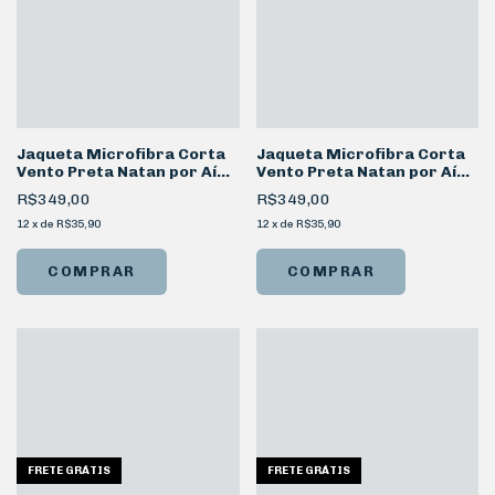
Jaqueta Microfibra Corta
Jaqueta Microfibra Corta
Vento Preta Natan por Aí
Vento Preta Natan por Aí
NN
Colmeia
R$349,00
R$349,00
12
x
de
R$35,90
12
x
de
R$35,90
COMPRAR
COMPRAR
FRETE GRÁTIS
FRETE GRÁTIS