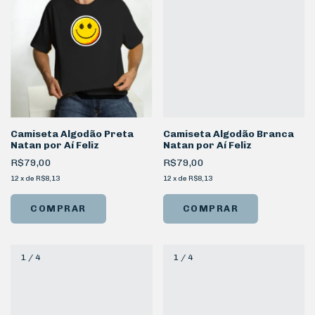
Camiseta Algodão Preta
Camiseta Algodão Branca
Natan por Aí Feliz
Natan por Aí Feliz
R$79,00
R$79,00
12
x
de
R$8,13
12
x
de
R$8,13
COMPRAR
COMPRAR
1
/
4
1
/
4