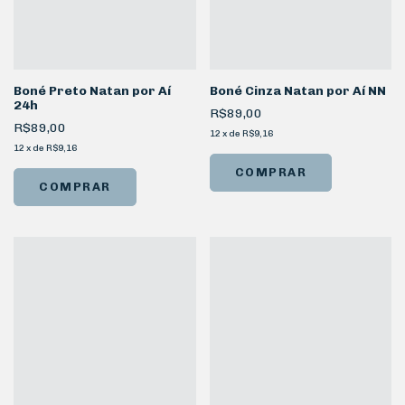
Boné Preto Natan por Aí
Boné Cinza Natan por Aí NN
24h
R$89,00
R$89,00
12
x
de
R$9,16
12
x
de
R$9,16