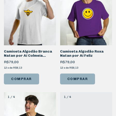
Camiseta Algodão Branca
Camiseta Algodão Roxa
Natan por Aí Colmeia
Natan por Aí Feliz
Frente
R$79,00
R$79,00
12
x
de
R$8,13
12
x
de
R$8,13
COMPRAR
COMPRAR
1
/
4
1
/
4