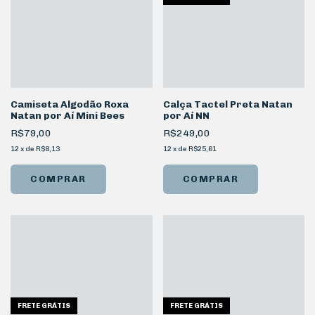
Camiseta Algodão Roxa
Calça Tactel Preta Natan
Natan por Aí Mini Bees
por Aí NN
R$79,00
R$249,00
12
x
de
R$8,13
12
x
de
R$25,61
COMPRAR
COMPRAR
FRETE GRÁTIS
FRETE GRÁTIS