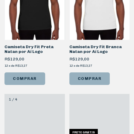
Camiseta Dry Fit Preta
Camiseta Dry Fit Branca
Natan por Aí Logo
Natan por Aí Logo
R$129,00
R$129,00
12
x
de
R$13,27
12
x
de
R$13,27
COMPRAR
COMPRAR
1
/
4
FRETE GRÁTIS