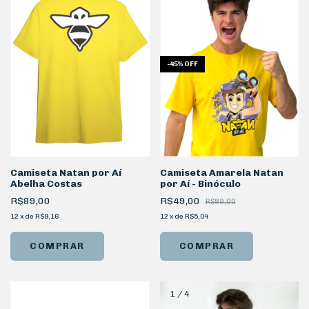
-
45
%
OFF
Camiseta Natan por Aí
Camiseta Amarela Natan
Abelha Costas
por Aí - Binóculo
R$89,00
R$49,00
R$89,00
12
x
de
R$9,16
12
x
de
R$5,04
COMPRAR
COMPRAR
1
/
4