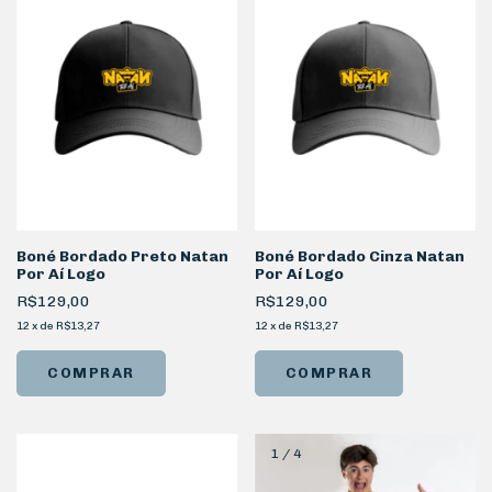
Boné Bordado Preto Natan
Boné Bordado Cinza Natan
Por Aí Logo
Por Aí Logo
R$129,00
R$129,00
12
x
de
R$13,27
12
x
de
R$13,27
1
/
4