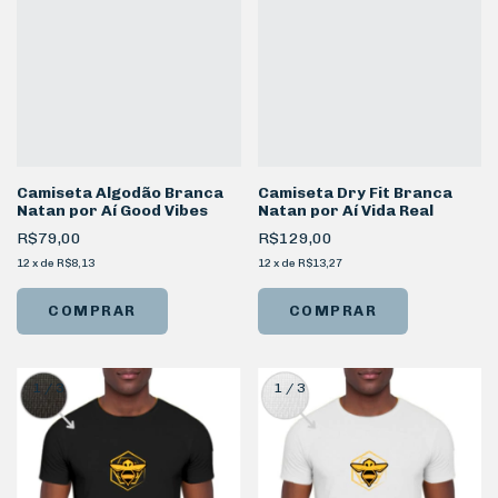
Camiseta Algodão Branca
Camiseta Dry Fit Branca
Natan por Aí Good Vibes
Natan por Aí Vida Real
R$79,00
R$129,00
12
x
de
R$8,13
12
x
de
R$13,27
COMPRAR
COMPRAR
1
/
3
1
/
3