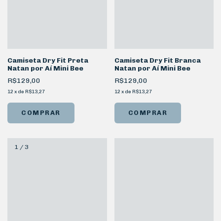
Camiseta Dry Fit Preta
Camiseta Dry Fit Branca
Natan por Aí Mini Bee
Natan por Aí Mini Bee
R$129,00
R$129,00
12
x
de
R$13,27
12
x
de
R$13,27
COMPRAR
COMPRAR
1
/
3