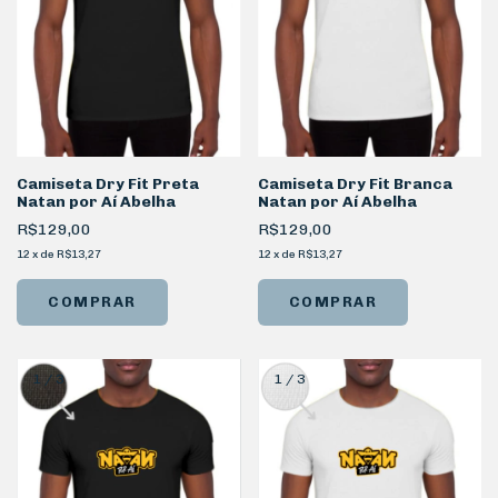
Camiseta Dry Fit Preta
Camiseta Dry Fit Branca
Natan por Aí Abelha
Natan por Aí Abelha
R$129,00
R$129,00
12
x
de
R$13,27
12
x
de
R$13,27
COMPRAR
COMPRAR
1
/
3
1
/
3