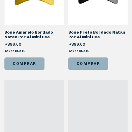
Boné Amarelo Bordado
Boné Preto Bordado Natan
Natan Por Aí Mini Bee
Por Aí Mini Bee
R$89,00
R$89,00
12
x
de
R$9,16
12
x
de
R$9,16
COMPRAR