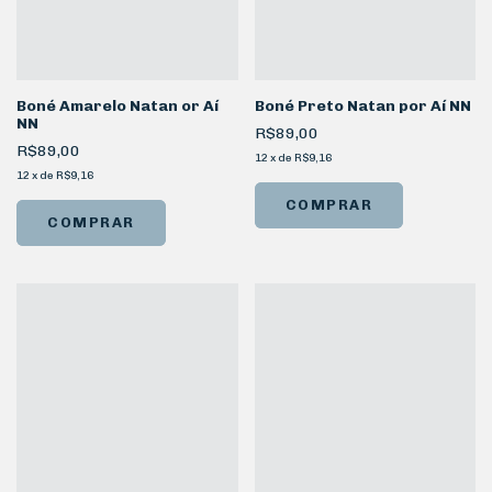
Boné Amarelo Natan or Aí
Boné Preto Natan por Aí NN
NN
R$89,00
R$89,00
12
x
de
R$9,16
12
x
de
R$9,16