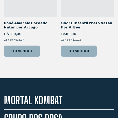
Boné Amarelo Bordado
Short Infantil Preto Natan
Natan por Aí Logo
Por Aí Bee
R$129,00
R$99,00
12
x
de
R$13,27
12
x
de
R$10,18
COMPRAR
MORTAL KOMBAT