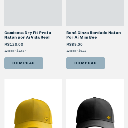
Camiseta Dry Fit Preta
Boné Cinza Bordado Natan
Natan por Aí Vida Real
Por Aí Mini Bee
R$129,00
R$89,00
12
x
de
R$13,27
12
x
de
R$9,16
COMPRAR