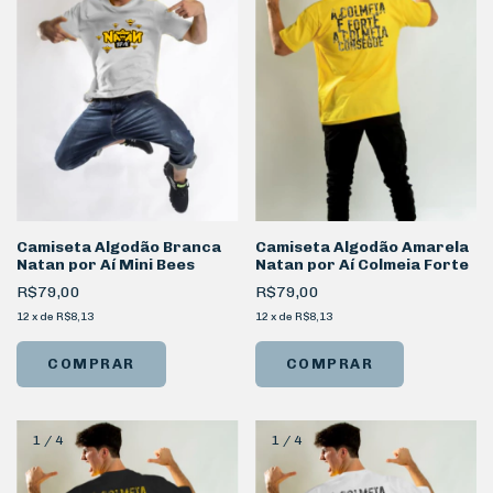
Camiseta Algodão Branca
Camiseta Algodão Amarela
Natan por Aí Mini Bees
Natan por Aí Colmeia Forte
R$79,00
R$79,00
12
x
de
R$8,13
12
x
de
R$8,13
COMPRAR
COMPRAR
1
/
4
1
/
4