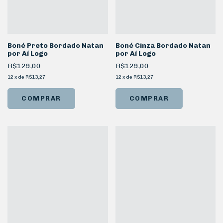
Boné Preto Bordado Natan
Boné Cinza Bordado Natan
por Aí Logo
por Aí Logo
R$129,00
R$129,00
12
x
de
R$13,27
12
x
de
R$13,27