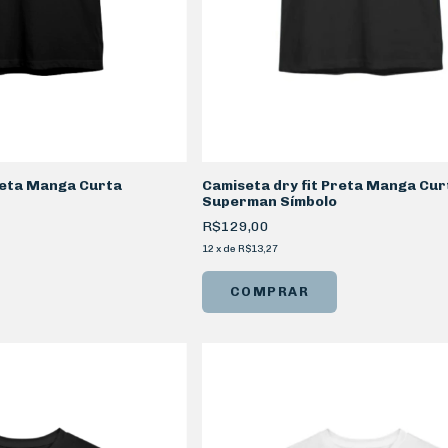
reta Manga Curta
Camiseta dry fit Preta Manga Cur
Superman Símbolo
R$129,00
12
x
de
R$13,27
COMPRAR