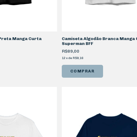
Preta Manga Curta
Camiseta Algodão Branca Manga 
Superman BFF
R$89,00
12
x
de
R$9,16
COMPRAR