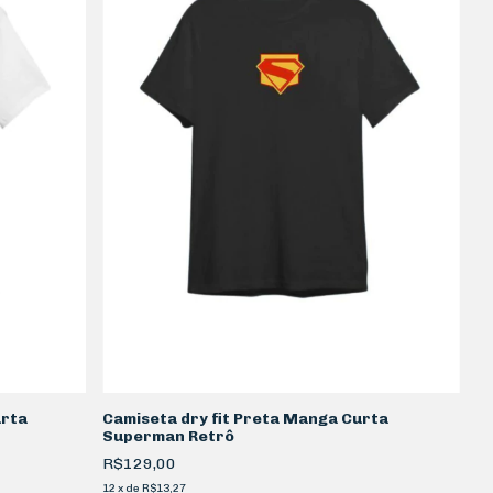
urta
Camiseta dry fit Preta Manga Curta
Superman Retrô
R$129,00
12
x
de
R$13,27