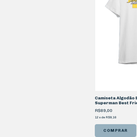
Camiseta Algodão
Superman Best Fri
R$89,00
12
x
de
R$9,16
COMPRAR