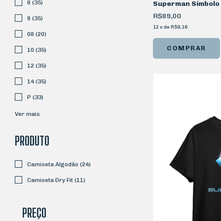
6 (35)
Superman Símbolo
R$89,00
8 (35)
12
x
de
R$9,16
08 (20)
COMPRAR
10 (35)
12 (35)
14 (35)
P (33)
Ver mais
PRODUTO
Camiseta Algodão (24)
Camiseta Dry Fit (11)
PREÇO