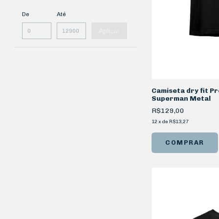
De
Até
Aplicar
Camiseta dry fit P
Superman Metal
R$129,00
12
x
de
R$13,27
COMPRAR