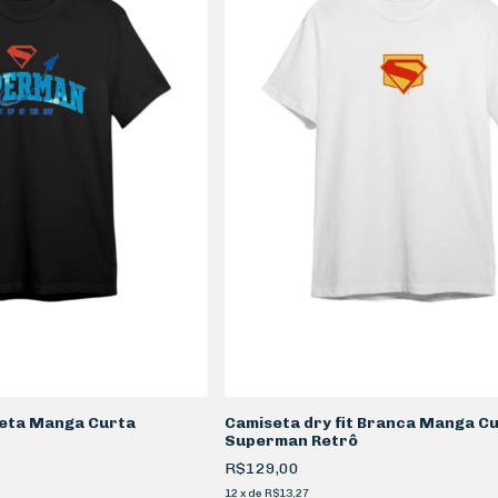
reta Manga Curta
Camiseta dry fit Branca Manga C
Superman Retrô
R$129,00
12
x
de
R$13,27