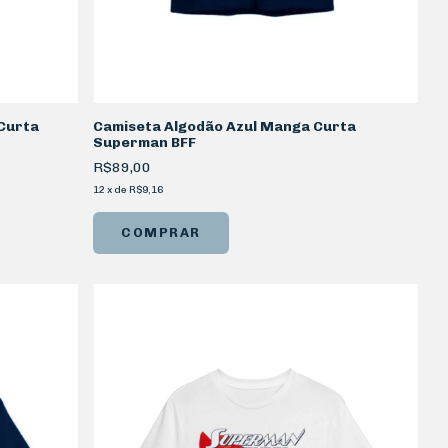
Curta
Camiseta Algodão Azul Manga Curta
Superman BFF
R$89,00
12
x
de
R$9,16
COMPRAR