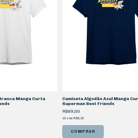
 Branca Manga Curta
Camiseta Algodão Azul Manga Cu
ends
Superman Best Friends
R$89,00
12
x
de
R$9,16
COMPRAR