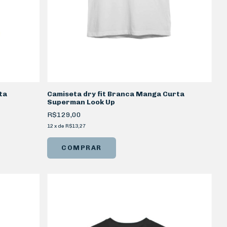
ta
Camiseta dry fit Branca Manga Curta
Superman Look Up
R$129,00
12
x
de
R$13,27
COMPRAR