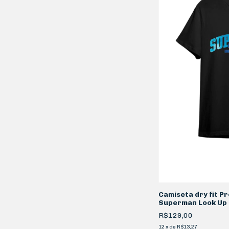
Camiseta dry fit P
Superman Look Up
R$129,00
12
x
de
R$13,27