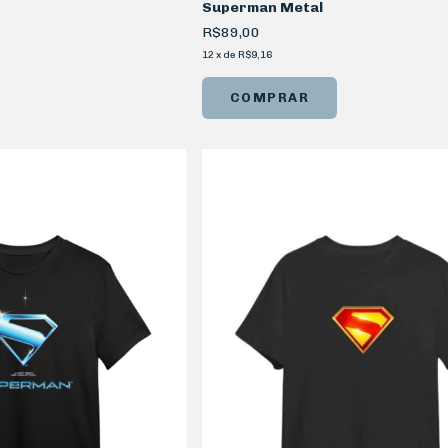
Superman Metal
R$89,00
12
x
de
R$9,16
COMPRAR