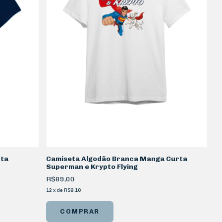
rta
Camiseta Algodão Branca Manga Curta
Superman e Krypto Flying
R$89,00
12
x
de
R$9,16
COMPRAR