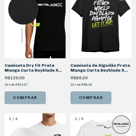
Camiseta Dry Fit Preta
Camiseta de Algodão Preta
Manga Curta Beyblade X
Manga Curta Beyblade X
Logotipo
Champion
R$129,00
R$89,00
12
x
de
R$13,27
12
x
de
R$9,16
COMPRAR
COMPRAR
1
/
4
1
/
5