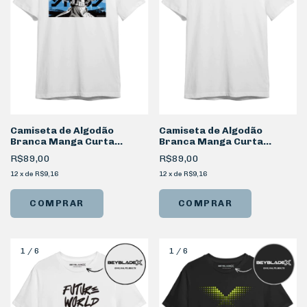
Camiseta de Algodão
Camiseta de Algodão
Branca Manga Curta
Branca Manga Curta
Beyblade X Jaxon
Beyblade X Logo
R$89,00
R$89,00
12
x
de
R$9,16
12
x
de
R$9,16
COMPRAR
COMPRAR
1
/
6
1
/
6