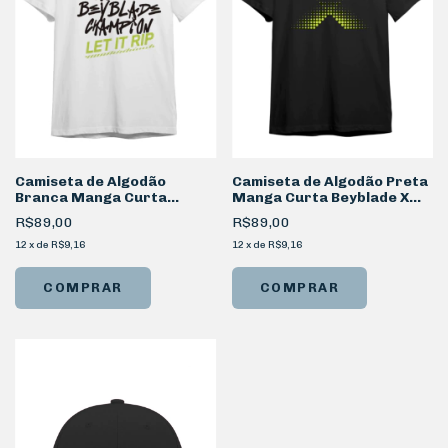
Camiseta de Algodão
Camiseta de Algodão Preta
Branca Manga Curta
Manga Curta Beyblade X
Beyblade X Champion
BigX
R$89,00
R$89,00
12
x
de
R$9,16
12
x
de
R$9,16
COMPRAR
COMPRAR