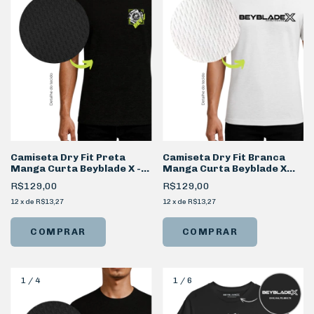
Camiseta Dry Fit Preta
Camiseta Dry Fit Branca
Manga Curta Beyblade X -
Manga Curta Beyblade X
Xtreme
Logotipo
R$129,00
R$129,00
12
x
de
R$13,27
12
x
de
R$13,27
COMPRAR
COMPRAR
1
/
4
1
/
6