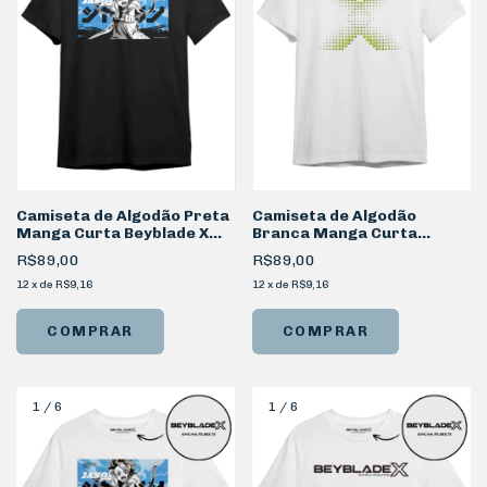
Camiseta de Algodão Preta
Camiseta de Algodão
Manga Curta Beyblade X
Branca Manga Curta
Jaxon
Beyblade X BigX
R$89,00
R$89,00
12
x
de
R$9,16
12
x
de
R$9,16
COMPRAR
COMPRAR
1
/
6
1
/
6