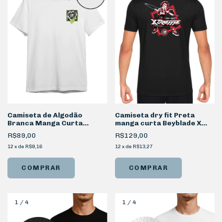
Camiseta de Algodão
Camiseta dry fit Preta
Branca Manga Curta
manga curta Beyblade X
Beyblade X Xtreme
Robin
R$89,00
R$129,00
12
x
de
R$9,16
12
x
de
R$13,27
COMPRAR
COMPRAR
1
/
4
1
/
4