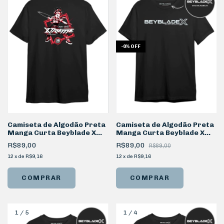
-
0
%
OFF
Camiseta de Algodão Preta
Camiseta de Algodão Preta
Manga Curta Beyblade X
Manga Curta Beyblade X
Robin
Logo
R$89,00
R$89,00
R$89,00
12
x
de
R$9,16
12
x
de
R$9,16
COMPRAR
COMPRAR
1
/
5
1
/
4