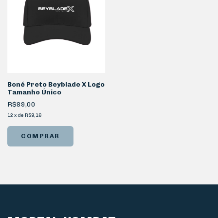
Boné Preto Beyblade X Logo
Tamanho Único
R$89,00
12
x
de
R$9,16
COMPRAR