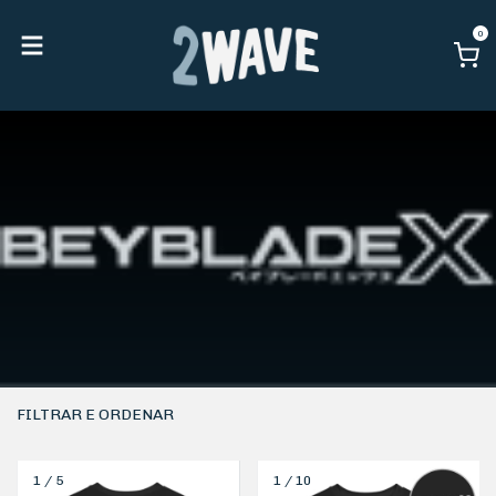
0
FILTRAR E ORDENAR
1
/
5
1
/
10