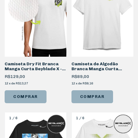
Camiseta Dry Fit Branca
Camiseta de Algodão
Manga Curta Beyblade X -
Branca Manga Curta
Xtreme
BeybladeX Kanji
R$129,00
R$89,00
12
x
de
R$13,27
12
x
de
R$9,16
COMPRAR
COMPRAR
1
/
6
1
/
6