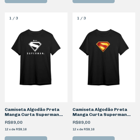
1
/
3
1
/
3
Camiseta Algodão Preta
Camiseta Algodão Preta
Manga Curta Superman
Manga Curta Superman
P&B
Símbolo
R$89,00
R$89,00
12
x
de
R$9,16
12
x
de
R$9,16