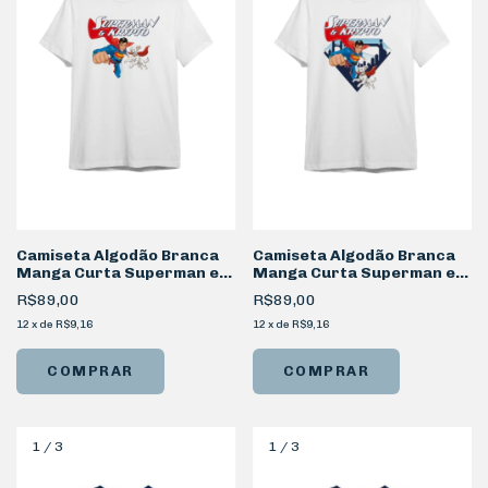
Camiseta Algodão Branca
Camiseta Algodão Branca
Manga Curta Superman e
Manga Curta Superman e
Krypto Flying
Krypto Shield
R$89,00
R$89,00
12
x
de
R$9,16
12
x
de
R$9,16
COMPRAR
COMPRAR
1
/
3
1
/
3