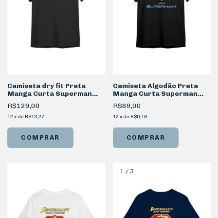
Camiseta dry fit Preta
Camiseta Algodão Preta
Manga Curta Superman
Manga Curta Superman
Retrô
Metal
R$129,00
R$89,00
12
x
de
R$13,27
12
x
de
R$9,16
COMPRAR
COMPRAR
1
/
3