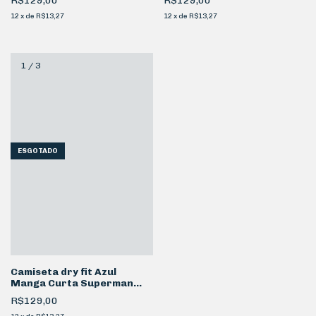
R$129,00
R$129,00
12
x
de
R$13,27
12
x
de
R$13,27
1
/
3
ESGOTADO
Camiseta dry fit Azul
Manga Curta Superman
Símbolo
R$129,00