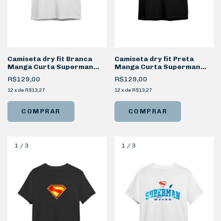
Camiseta dry fit Branca
Camiseta dry fit Preta
Manga Curta Superman
Manga Curta Superman
Look Up
Metal
R$129,00
R$129,00
12
x
de
R$13,27
12
x
de
R$13,27
COMPRAR
COMPRAR
1
/
3
1
/
3