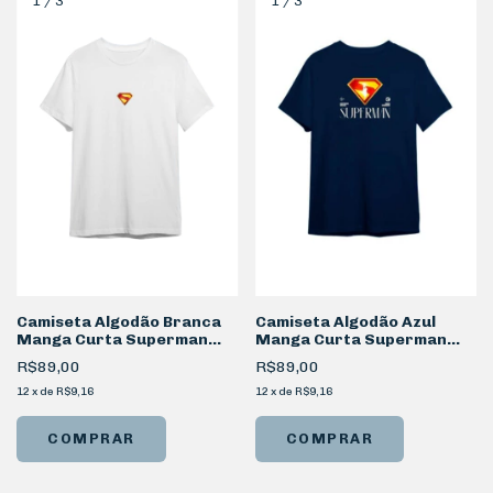
1
/
3
1
/
3
Camiseta Algodão Branca
Camiseta Algodão Azul
Manga Curta Superman
Manga Curta Superman
Last Son
Logo Filme
R$89,00
R$89,00
12
x
de
R$9,16
12
x
de
R$9,16
COMPRAR
COMPRAR