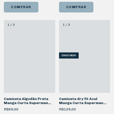
COMPRAR
COMPRAR
1
/
3
1
/
3
ESGOTADO
Camiseta Algodão Preta
Camiseta dry fit Azul
Manga Curta Superman
Manga Curta Superman
Voo
Best Friends
R$89,00
R$129,00