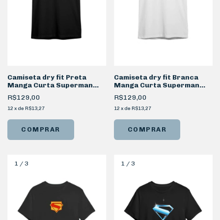
Camiseta dry fit Preta
Camiseta dry fit Branca
Manga Curta Superman
Manga Curta Superman
Look Up
Retrô
R$129,00
R$129,00
12
x
de
R$13,27
12
x
de
R$13,27
COMPRAR
COMPRAR
1
/
3
1
/
3