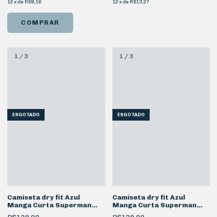
12
x
de
R$9,16
12
x
de
R$13,27
COMPRAR
1
/
3
1
/
3
ESGOTADO
ESGOTADO
Camiseta dry fit Azul
Camiseta dry fit Azul
Manga Curta Superman
Manga Curta Superman
Krypto Escudo
Metal