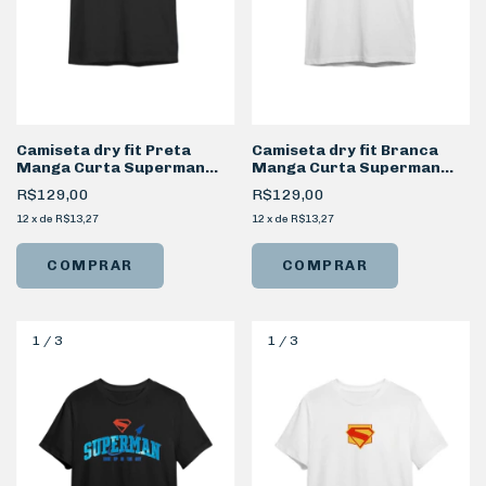
Camiseta dry fit Preta
Camiseta dry fit Branca
Manga Curta Superman
Manga Curta Superman
Símbolo
Look Up
R$129,00
R$129,00
12
x
de
R$13,27
12
x
de
R$13,27
COMPRAR
COMPRAR
1
/
3
1
/
3