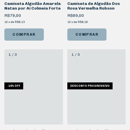
Camiseta de Algodão Dos
Camiseta Algodão Amarela
Rosa Vermelha Robson
Natan por Aí Colmeia Forte
R$89,00
R$79,00
12
x
de
R$9,16
12
x
de
R$8,13
COMPRAR
COMPRAR
1
/
3
1
/
3
-
16
%
OFF
DESCONTO PROGRESSIVO