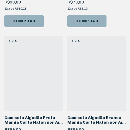
R$99,00
R$79,00
12
x
de
R$10,18
12
x
de
R$8,13
COMPRAR
COMPRAR
1
/
4
1
/
4
Camiseta Algodão Preta
Camiseta Algodão Branca
Manga Curta Natan por Aí
Manga Curta Natan por Aí
Logo
Logo
R$89,00
R$89,00