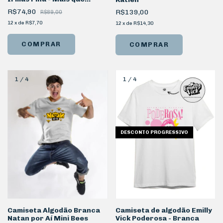
amigas Sisters
R$74,90
R$139,00
R$89,00
12
x
de
R$7,70
12
x
de
R$14,30
COMPRAR
COMPRAR
1
/
4
1
/
4
DESCONTO PROGRESSIVO
Camiseta Algodão Branca
Camiseta de algodão Emilly
Natan por Aí Mini Bees
Vick Poderosa - Branca