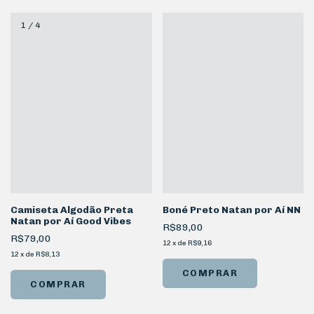
1
/
4
Camiseta Algodão Preta
Boné Preto Natan por Aí NN
Natan por Aí Good Vibes
R$89,00
R$79,00
12
x
de
R$9,16
12
x
de
R$8,13
COMPRAR