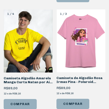
1
/
4
1
/
3
Camiseta de Algodão Rosa
Camiseta Algodão Amarela
Irmas Pina - Polaroid
Manga Curta Natan por Aí
Lorena
Ícones
R$89,00
R$89,00
12
x
de
R$9,16
12
x
de
R$9,16
COMPRAR
COMPRAR