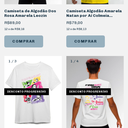
Camiseta de Algodão Dos
Camiseta Algodão Amarela
Rosa Amarela Leozin
Natan por Aí Colmeia
Frente
R$89,00
R$79,00
12
x
de
R$9,16
12
x
de
R$8,13
COMPRAR
COMPRAR
1
/
3
1
/
4
DESCONTO PROGRESSIVO
DESCONTO PROGRESSIVO