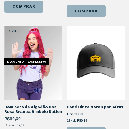
COMPRAR
COMPRAR
1
/
4
DESCONTO PROGRESSIVO
Camiseta de Algodão Dos
Boné Cinza Natan por Aí NN
Rosa Branca Símbolo Katlen
R$89,00
R$89,00
12
x
de
R$9,16
12
x
de
R$9,16