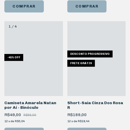
COMPRAR
COMPRAR
1
/
4
DESCONTO PROGRESSIVO
-
45
%
OFF
FRETE GRÁTIS
Short-Saia Cinza Dos Rosa
Camiseta Amarela Natan
R
por Aí - Binóculo
R$189,00
R$49,00
R$89,00
12
x
de
R$19,44
12
x
de
R$5,04