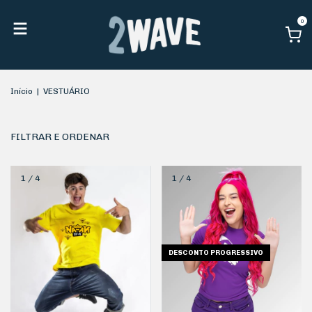
0
Início
|
VESTUÁRIO
FILTRAR E ORDENAR
1
/
4
1
/
4
DESCONTO PROGRESSIVO