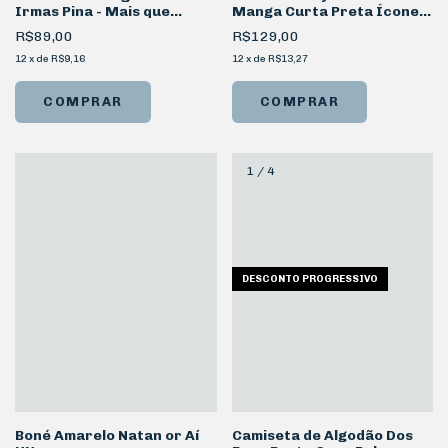
Irmas Pina - Mais que
Manga Curta Preta Ícones
amigas Sisters
Void
R$89,00
R$129,00
12
x
de
R$9,16
12
x
de
R$13,27
COMPRAR
COMPRAR
1
/
4
DESCONTO PROGRESSIVO
Boné Amarelo Natan or Aí
Camiseta de Algodão Dos