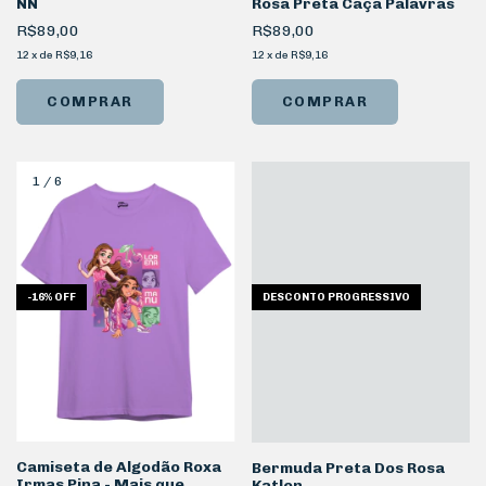
NN
Rosa Preta Caça Palavras
R$89,00
R$89,00
12
x
de
R$9,16
12
x
de
R$9,16
COMPRAR
1
/
6
-
16
%
OFF
DESCONTO PROGRESSIVO
Camiseta de Algodão Roxa
Bermuda Preta Dos Rosa
Irmas Pina - Mais que
Katlen