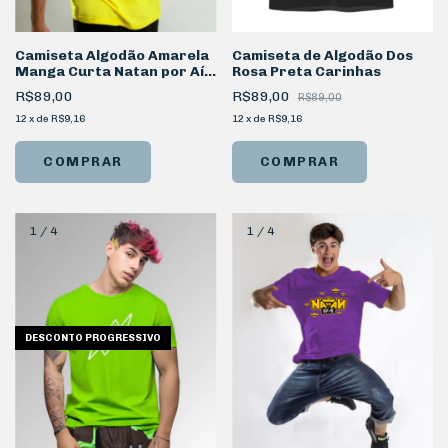
Camiseta Algodão Amarela
Camiseta de Algodão Dos
Manga Curta Natan por Aí
Rosa Preta Carinhas
Logo
R$89,00
R$89,00
R$89,00
12
x
de
R$9,16
12
x
de
R$9,16
COMPRAR
COMPRAR
1
/
4
1
/
4
DESCONTO PROGRESSIVO