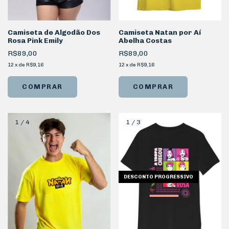
Camiseta de Algodão Dos
Camiseta Natan por Aí
Rosa Pink Emily
Abelha Costas
R$89,00
R$89,00
12
x
de
R$9,16
12
x
de
R$9,16
COMPRAR
COMPRAR
1
/
4
1
/
3
DESCONTO PROGRESSIVO