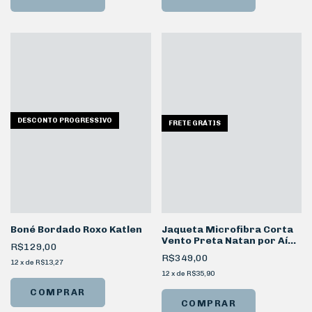
DESCONTO PROGRESSIVO
FRETE GRÁTIS
Boné Bordado Roxo Katlen
Jaqueta Microfibra Corta
Vento Preta Natan por Aí
R$129,00
24h
R$349,00
12
x
de
R$13,27
12
x
de
R$35,90
COMPRAR