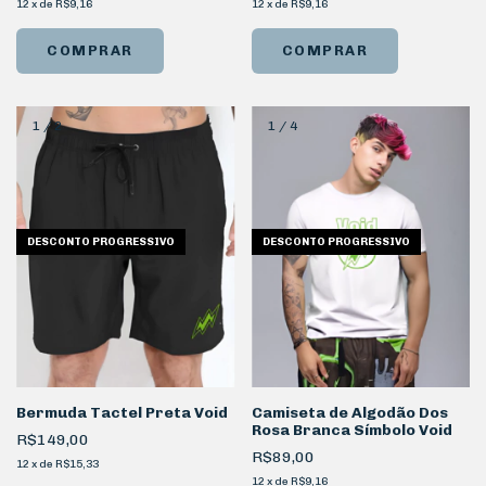
12
x
de
R$9,16
12
x
de
R$9,16
COMPRAR
COMPRAR
1
/
2
1
/
4
DESCONTO PROGRESSIVO
DESCONTO PROGRESSIVO
Bermuda Tactel Preta Void
Camiseta de Algodão Dos
Rosa Branca Símbolo Void
R$149,00
R$89,00
12
x
de
R$15,33
12
x
de
R$9,16