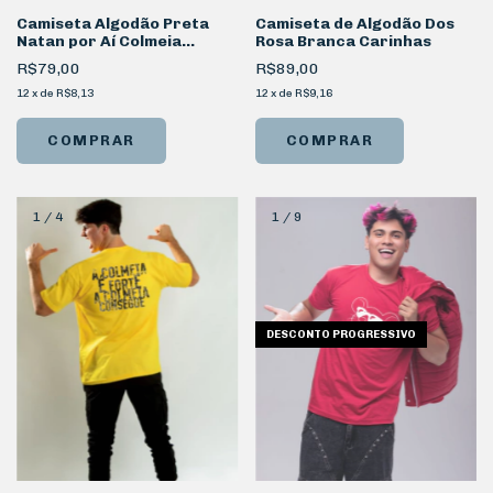
Camiseta Algodão Preta
Camiseta de Algodão Dos
Natan por Aí Colmeia
Rosa Branca Carinhas
Frente
R$79,00
R$89,00
12
x
de
R$8,13
12
x
de
R$9,16
COMPRAR
COMPRAR
1
/
4
1
/
9
DESCONTO PROGRESSIVO