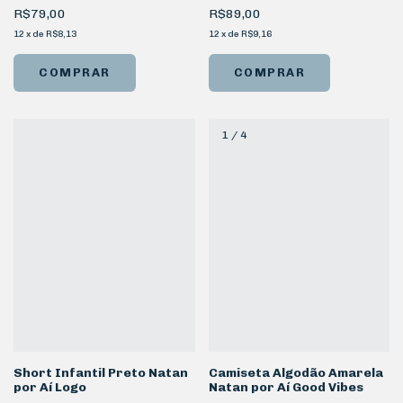
R$79,00
R$89,00
12
x
de
R$8,13
12
x
de
R$9,16
COMPRAR
COMPRAR
1
/
4
Short Infantil Preto Natan
Camiseta Algodão Amarela
por Aí Logo
Natan por Aí Good Vibes