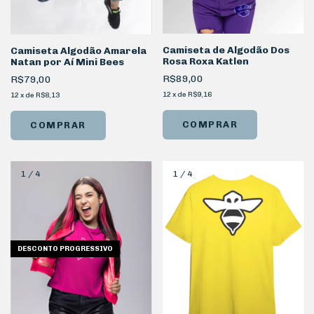
Camiseta de Algodão Dos
Camiseta Algodão Amarela
Rosa Roxa Katlen
Natan por Aí Mini Bees
R$89,00
R$79,00
12
x
de
R$9,16
12
x
de
R$8,13
COMPRAR
COMPRAR
1
/
4
1
/
4
DESCONTO PROGRESSIVO