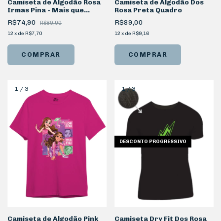
Camiseta de Algodão Rosa
Camiseta de Algodão Dos
Irmas Pina - Mais que
Rosa Preta Quadro
amigas Sisters
R$74,90
R$89,00
R$89,00
12
x
de
R$7,70
12
x
de
R$9,16
COMPRAR
COMPRAR
1
/
3
1
/
3
DESCONTO PROGRESSIVO
Camiseta de Algodão Pink
Camiseta Dry Fit Dos Rosa