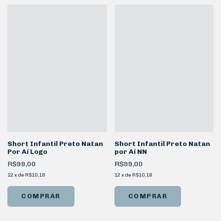
Short Infantil Preto Natan
Short Infantil Preto Natan
Por Aí Logo
por Aí NN
R$99,00
R$99,00
12
x
de
R$10,18
12
x
de
R$10,18
COMPRAR
COMPRAR