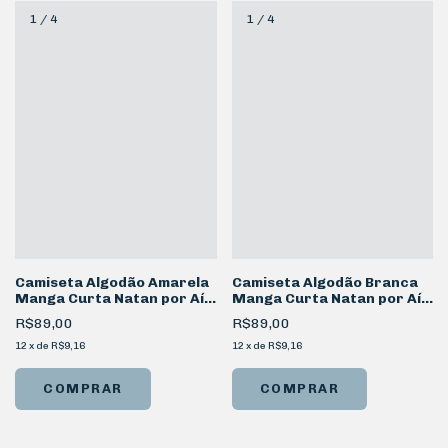
1
/
4
1
/
4
Camiseta Algodão Amarela
Camiseta Algodão Branca
Manga Curta Natan por Aí
Manga Curta Natan por Aí
Abelha
Colmeia
R$89,00
R$89,00
12
x
de
R$9,16
12
x
de
R$9,16
COMPRAR
COMPRAR