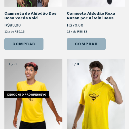
Camiseta de Algodão Dos
Camiseta Algodão Roxa
Rosa Verde Void
Natan por Aí Mini Bees
R$89,00
R$79,00
12
x
de
R$9,16
12
x
de
R$8,13
COMPRAR
COMPRAR
1
/
3
1
/
4
DESCONTO PROGRESSIVO