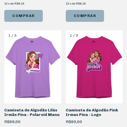
12
x
de
R$9,16
12
x
de
R$9,16
COMPRAR
COMPRAR
1
/
3
1
/
3
Camiseta de Algodão Lilás
Camiseta de Algodão Pink
Irmãs Pina - Polaroid Manu
Irmas Pina - Logo
R$89,00
R$89,00