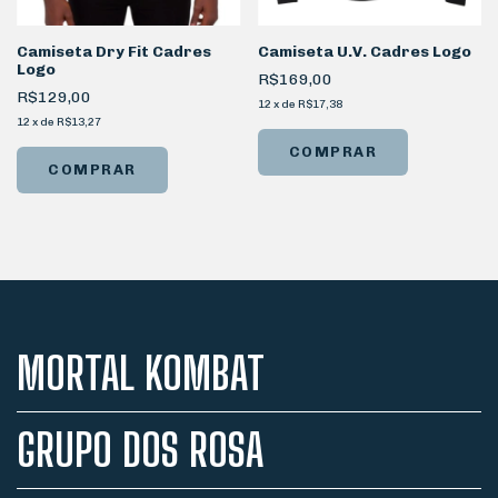
Camiseta Dry Fit Cadres
Camiseta U.V. Cadres Logo
Logo
R$169,00
R$129,00
12
x
de
R$17,38
12
x
de
R$13,27
COMPRAR
COMPRAR
MORTAL KOMBAT
GRUPO DOS ROSA