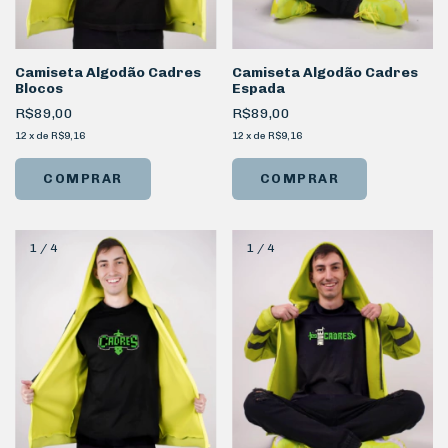
Camiseta Algodão Cadres
Camiseta Algodão Cadres
Blocos
Espada
R$89,00
R$89,00
12
x
de
R$9,16
12
x
de
R$9,16
COMPRAR
COMPRAR
1
/
4
1
/
4