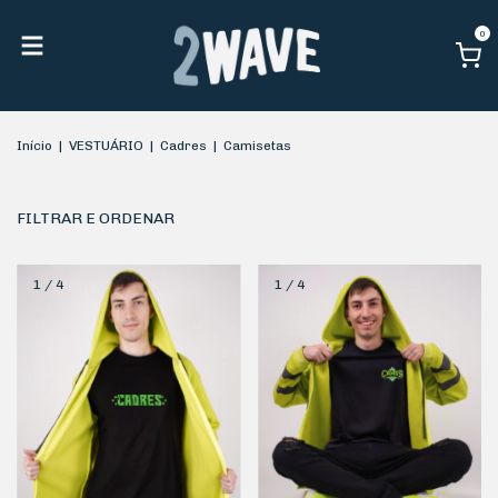
0
Início
|
VESTUÁRIO
|
Cadres
|
Camisetas
FILTRAR E ORDENAR
1
/
4
1
/
4