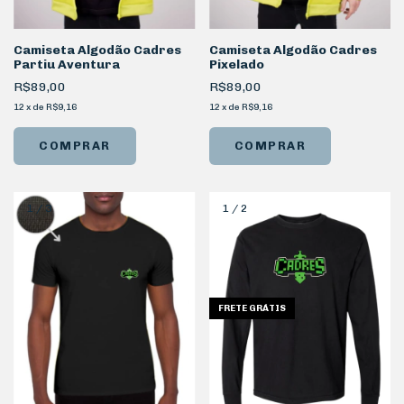
Camiseta Algodão Cadres
Camiseta Algodão Cadres
Partiu Aventura
Pixelado
R$89,00
R$89,00
12
x
de
R$9,16
12
x
de
R$9,16
COMPRAR
COMPRAR
1
/
3
1
/
2
FRETE GRÁTIS