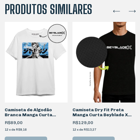
PRODUTOS SIMILARES
Camiseta de Algodão
Camiseta Dry Fit Preta
Branca Manga Curta
Manga Curta Beyblade X
Beyblade X Jaxon
Logotipo
R$89,00
R$129,00
12
x
de
R$9,16
12
x
de
R$13,27