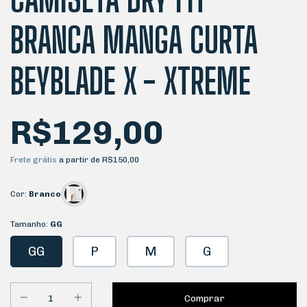
BRANCA MANGA CURTA
BEYBLADE X - XTREME
R$129,00
Frete grátis
a partir de
R$150,00
Cor:
Branco
Tamanho:
GG
GG
P
M
G