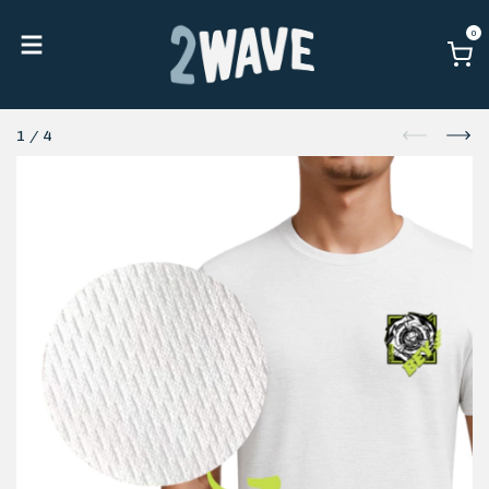
0
1
/
4