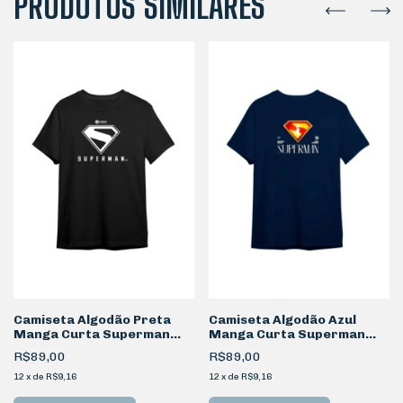
PRODUTOS SIMILARES
Camiseta Algodão Preta
Camiseta Algodão Azul
Manga Curta Superman
Manga Curta Superman
P&B
Logo Filme
R$89,00
R$89,00
12
x
de
R$9,16
12
x
de
R$9,16