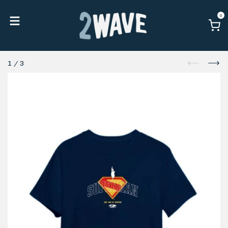
0
1
/
3