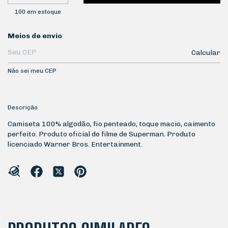
100
em estoque
Entregas para o CEP:
Meios de envio
Calcular
Não sei meu CEP
Descrição
Camiseta 100% algodão, fio penteado, toque macio, caimento
perfeito. Produto oficial do filme de Superman. Produto
licenciado Warner Bros. Entertainment.