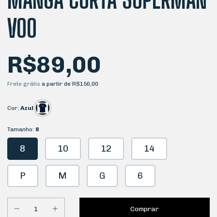
VOO
R$89,00
Frete grátis
a partir de
R$150,00
Cor:
Azul
Tamanho:
8
8
10
12
14
P
M
G
6