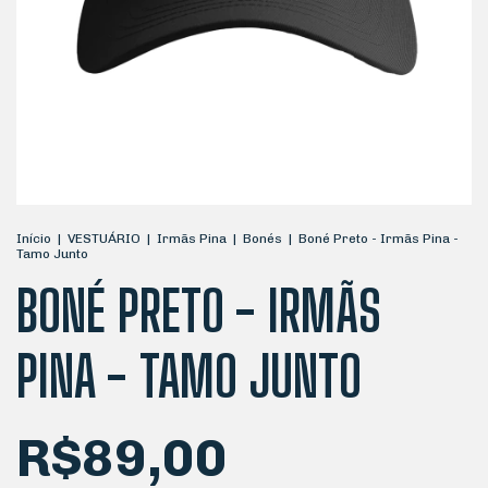
Início
|
VESTUÁRIO
|
Irmãs Pina
|
Bonés
|
Boné Preto - Irmãs Pina -
Tamo Junto
BONÉ PRETO - IRMÃS
PINA - TAMO JUNTO
R$89,00