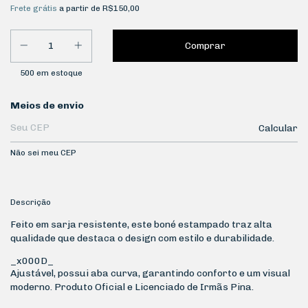
Frete grátis
a partir de
R$150,00
500
em estoque
Entregas para o CEP:
Meios de envio
Calcular
Não sei meu CEP
Descrição
Feito em sarja resistente, este boné estampado traz alta
qualidade que destaca o design com estilo e durabilidade.
_x000D_
Ajustável, possui aba curva, garantindo conforto e um visual
moderno. Produto Oficial e Licenciado de Irmãs Pina.