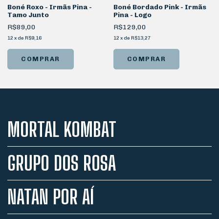
Boné Roxo - Irmãs Pina -
Boné Bordado Pink - Irmãs
Tamo Junto
Pina - Logo
R$89,00
R$129,00
12
x
de
R$9,16
12
x
de
R$13,27
MORTAL KOMBAT
GRUPO DOS ROSA
NATAN POR AÍ